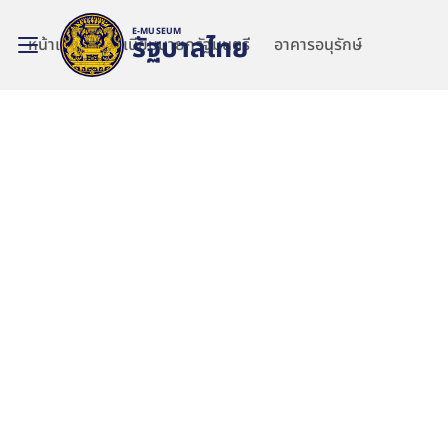
E-MUSEUM
รัฐบาลไทย
หน้าแรก
ทำเนียบนายกรัฐมนตรี
อาคารอนุรักษ์